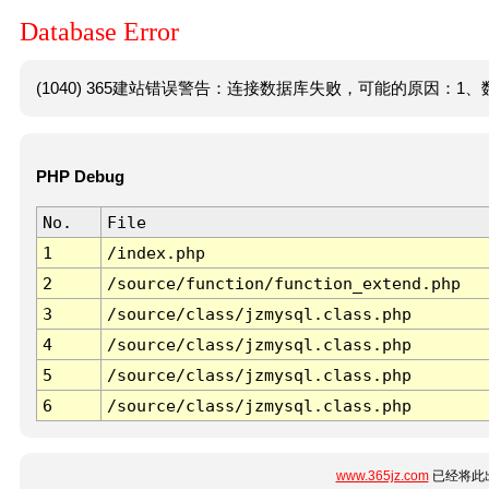
Database Error
(1040) 365建站错误警告：连接数据库失败，可能的原因：1、数
PHP Debug
No.
File
1
/index.php
2
/source/function/function_extend.php
3
/source/class/jzmysql.class.php
4
/source/class/jzmysql.class.php
5
/source/class/jzmysql.class.php
6
/source/class/jzmysql.class.php
www.365jz.com
已经将此