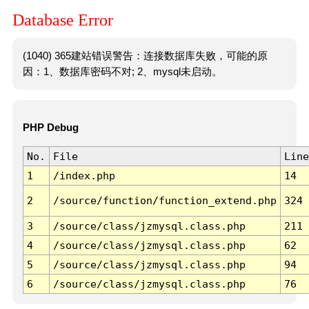
Database Error
(1040) 365建站错误警告：连接数据库失败，可能的原
因：1、数据库密码不对; 2、mysql未启动。
PHP Debug
No.
File
Line
1
/index.php
14
2
/source/function/function_extend.php
324
3
/source/class/jzmysql.class.php
211
4
/source/class/jzmysql.class.php
62
5
/source/class/jzmysql.class.php
94
6
/source/class/jzmysql.class.php
76