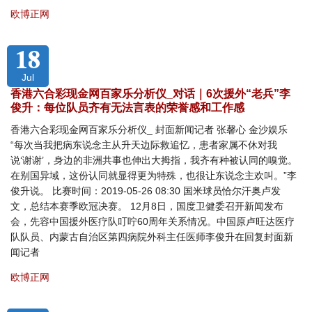
欧博正网
18
Jul
香港六合彩现金网百家乐分析仪_对话｜6次援外“老兵”李
俊升：每位队员齐有无法言表的荣誉感和工作感
香港六合彩现金网百家乐分析仪_ 封面新闻记者 张馨心 金沙娱乐
“每次当我把病东说念主从升天边际救追忆，患者家属不休对我
说‘谢谢’，身边的非洲共事也伸出大拇指，我齐有种被认同的嗅觉。
在别国异域，这份认同就显得更为特殊，也很让东说念主欢叫。”李
俊升说。 比赛时间：2019-05-26 08:30 国米球员恰尔汗奥卢发
文，总结本赛季欧冠决赛。 12月8日，国度卫健委召开新闻发布
会，先容中国援外医疗队叮咛60周年关系情况。中国原卢旺达医疗
队队员、内蒙古自治区第四病院外科主任医师李俊升在回复封面新
闻记者
欧博正网