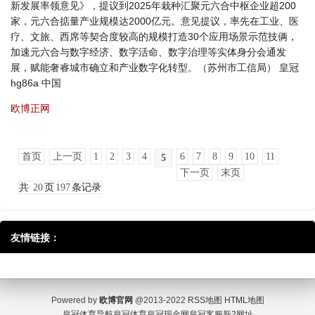
新发展率领意见》，提议到2025年栽种汇聚元六合中枢企业超200
家，元六合掂量产业规模达2000亿元。意见提议，率先在工业、医
疗、文旅、西席等契合度较高的规模打造30个应用场景示范技俩，
加速元六合与数字经济、数字活命、数字治理等实体身分会通发
展，赋能奢睿城市确立和产业数字化转型。（苏州市工信局） 皇冠
hg86a 中国
欧博正网
首页
上一页
1
2
3
4
6
7
8
9
10
11
5
下一页
末页
共
20
页
197
条记录
友情链接：
Powered by
欧博官网
@2013-2022
RSS地图
HTML地图
皇冠体育导航
皇冠体育
皇冠现金网
皇冠客服
新2网址