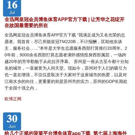
16
Jul
全迅网皇冠会员博鱼体育APP官方下载 | 让芳华之花绽开
在故国最需要的所在
全迅网皇冠会员博鱼体育APP官方下载 “我满足成为又名光荣的志
愿者。我首肯：尽己所能皇冠TM220B，不计报酬，匡助他东谈
主，服务社会……”本年是大学生志愿服务西部打算推行20周年。2
0年前，9000余名西部打算志愿者满怀感情投身西部属层，一场跨
越20年的芳华勤勉于从此拉开序幕。 苏州是一座从古至今都十分知
名的城市，一直被誉为人间天堂。现如今，苏州对于人们的吸引力
也一直在增强，不仅仅是取决于大家对于这座城市的热爱，以及对
江南水乡的向往，更重要的则是苏州市的实力，苏州的GDP长期处
于全国十强之内，
欧博正网
30
Jun
给几个正规的菠菜平台博鱼体育app下载_第七届上海海外