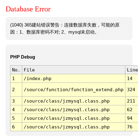
Database Error
(1040) 365建站错误警告：连接数据库失败，可能的原
因：1、数据库密码不对; 2、mysql未启动。
PHP Debug
No.
File
Line
1
/index.php
14
2
/source/function/function_extend.php
324
3
/source/class/jzmysql.class.php
211
4
/source/class/jzmysql.class.php
62
5
/source/class/jzmysql.class.php
94
6
/source/class/jzmysql.class.php
76