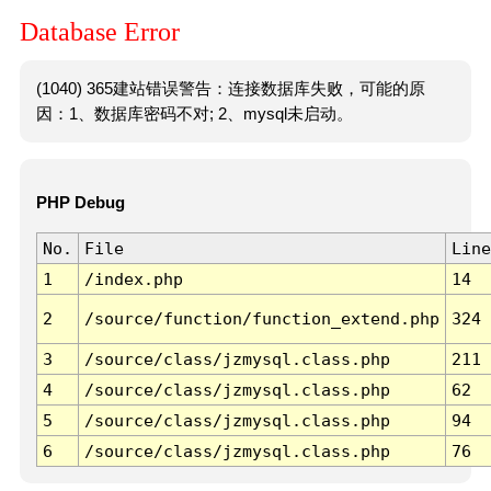
Database Error
(1040) 365建站错误警告：连接数据库失败，可能的原
因：1、数据库密码不对; 2、mysql未启动。
PHP Debug
No.
File
Line
1
/index.php
14
2
/source/function/function_extend.php
324
3
/source/class/jzmysql.class.php
211
4
/source/class/jzmysql.class.php
62
5
/source/class/jzmysql.class.php
94
6
/source/class/jzmysql.class.php
76