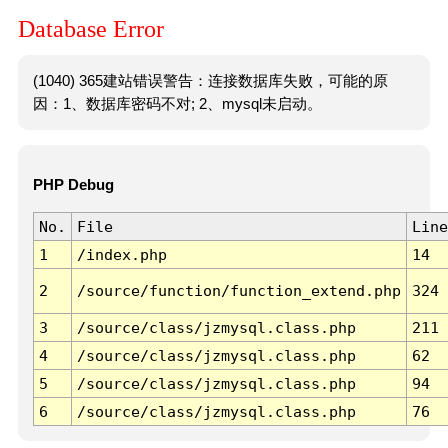
Database Error
(1040) 365建站错误警告：连接数据库失败，可能的原
因：1、数据库密码不对; 2、mysql未启动。
PHP Debug
No.
File
Line
1
/index.php
14
2
/source/function/function_extend.php
324
3
/source/class/jzmysql.class.php
211
4
/source/class/jzmysql.class.php
62
5
/source/class/jzmysql.class.php
94
6
/source/class/jzmysql.class.php
76