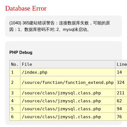
Database Error
(1040) 365建站错误警告：连接数据库失败，可能的原
因：1、数据库密码不对; 2、mysql未启动。
PHP Debug
No.
File
Line
1
/index.php
14
2
/source/function/function_extend.php
324
3
/source/class/jzmysql.class.php
211
4
/source/class/jzmysql.class.php
62
5
/source/class/jzmysql.class.php
94
6
/source/class/jzmysql.class.php
76