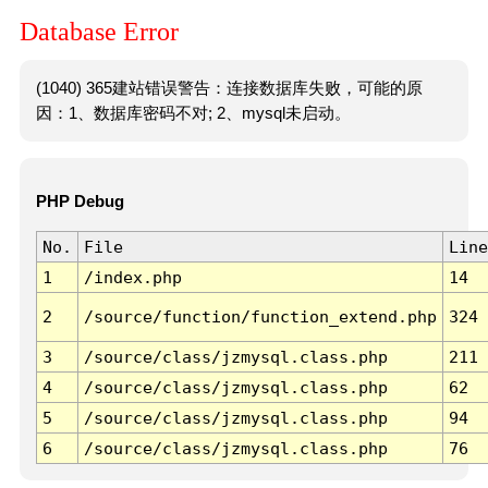
Database Error
(1040) 365建站错误警告：连接数据库失败，可能的原
因：1、数据库密码不对; 2、mysql未启动。
PHP Debug
No.
File
Line
1
/index.php
14
2
/source/function/function_extend.php
324
3
/source/class/jzmysql.class.php
211
4
/source/class/jzmysql.class.php
62
5
/source/class/jzmysql.class.php
94
6
/source/class/jzmysql.class.php
76