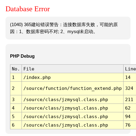
Database Error
(1040) 365建站错误警告：连接数据库失败，可能的原
因：1、数据库密码不对; 2、mysql未启动。
PHP Debug
No.
File
Line
1
/index.php
14
2
/source/function/function_extend.php
324
3
/source/class/jzmysql.class.php
211
4
/source/class/jzmysql.class.php
62
5
/source/class/jzmysql.class.php
94
6
/source/class/jzmysql.class.php
76