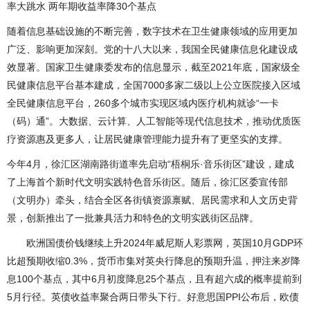
率大跳水 两年期收益率降30个基点
随着信息基础设施的不断完善，数字技术在卫生健康领域的应用更加
广泛、影响更加深刻。党的十八大以来，我国全民健康信息化建设成
效显著。国家卫生健康委发布的信息显示，截至2021年底，国家级全
民健康信息平台基本建成，全国7000多家二级以上公立医院接入区域
全民健康信息平台，260多个城市实现区域内医疗机构就诊“一卡
（码）通”。大数据、云计算、人工智能等现代信息技术，推动优质医
疗资源惠及更多人，让居民健康管理能力提升有了更坚实的支撑。
今年4月，徐汇区湖南路街道率先启动“梧桐乐·音乐街区”建设，建成
了上海首个新时代文明实践特色音乐街区。随后，徐汇区委宣传部
（文明办）牵头，结合全区各街镇资源禀赋、居民需求和人文历史背
景，创新推出了一批兼具活力和特色的文明实践街区品牌。
欧洲国债价钱继续上升2024年威尼斯人彩票网，英国10月GDP环
比超预期收缩0.3%，货币市集对英央行降息的预期升温，押注来岁降
息100个基点，其中6月初度降息25个基点，且有超六成的概率提前到
5月行径。英债收益率聚合两日带头下行。好意思国PPI公布后，欧债