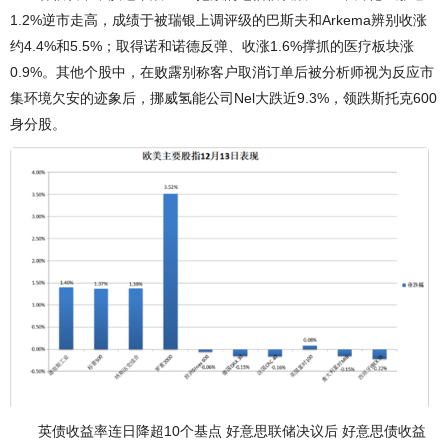
1.2%逆市走高，成绩于被瑞银上调评级的巴斯夫和Arkema辨别收涨
约4.4%和5.5%；取得诺和诺德反弹、收涨1.6%撑抓的医疗板块涨
0.9%。其他个股中，在败露别称客户取消订单后被分析师视为反应市
集环境欠安的迹象后，挪威氢能公司Nel大跌近9.3%，领跌斯托克600
身分股。
英债收益率连日降超10个基点 好意思联储决议后 好意思债收益