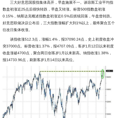
三大好意思国股指集体高开，早盘施展不一。谈琼斯工业平均指
数盘初涨近25点后很快转跌，早盘又转涨。标普500指数盘初涨
0.15%，纳斯达克概述指数盘初涨近0.5%后抓续回落，午盘曾转跌。
好意思联储决议公布后，三大指数涨幅扩大到1%以上，最终聚合五个
往改日集体收涨。
谈指收涨512.3点，涨幅1.4%，报37090.24点，史上初度收盘冲
突37000点。标普收涨1.37%，报4707.09点，客岁1月12日以来初度
收盘涨破4700点，聚合两日创客岁1月以来新高。纳指收涨1.38%，
报14733.96点，刷新客岁1月14日以来高位。