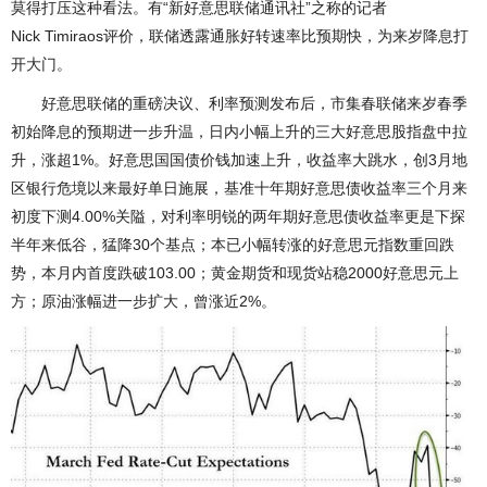
莫得打压这种看法。有“新好意思联储通讯社”之称的记者
Nick Timiraos评价，联储透露通胀好转速率比预期快，为来岁降息打
开大门。
好意思联储的重磅决议、利率预测发布后，市集春联储来岁春季
初始降息的预期进一步升温，日内小幅上升的三大好意思股指盘中拉
升，涨超1%。好意思国国债价钱加速上升，收益率大跳水，创3月地
区银行危境以来最好单日施展，基准十年期好意思债收益率三个月来
初度下测4.00%关隘，对利率明锐的两年期好意思债收益率更是下探
半年来低谷，猛降30个基点；本已小幅转涨的好意思元指数重回跌
势，本月内首度跌破103.00；黄金期货和现货站稳2000好意思元上
方；原油涨幅进一步扩大，曾涨近2%。