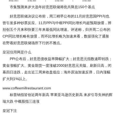
市集预测来岁大选年好意思联储将统共降息150个基点
好意思联储决议公布前，周三稍早公布的11月好意思国PPI与也
曾引发多种钞票反应。11月PPI与中枢PPI同比增长均超预期放缓，辨
别创五个月来和快要三年来最低同比增速。评述称，归并周二公布的
CPI同比增长略有放缓，而环比增长略为加速来看，数据强化了通胀
在野着好意思联储场所下行的不雅点。
皇冠信用网是什么
PPI公布后，好意思债收益率降幅扩大；好意思元指数速即转跌；
黄金涨幅扩大、黄金期货一度涨破2000好意思元关隘、刷新日高，闭
幕四日连跌，走出近三周来收盘低位；海外原油加速反弹，日内涨幅
扩大到1%以上。
www.coffeemillrestaurant.com
标普纳指皆创近两年新高 苹果亚马逊历史新高 来岁引导失神的辉
瑞大跌 中概股指三连涨
皇冠下注