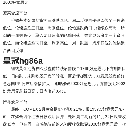
2000好意思元
菠菜交流平台
伦敦基本金属期货周三涨跌互见。周二反弹的伦铜回落至一周来
低位。伦镍连跌三日至一周来低位。伦铅连跌两日，继续跌离周一所
创的一周来高位。聚合两日反弹的伦锌回落，未能继续脱离三个多月
低位。而伦铝连涨两日至一周来高位，周一跌至一周来低位的伦锡聚
合两日反弹。
皇冠hg86a
纽约黄金期货在欧股盘前转跌后曾跌至1988好意思元下方刷新日
低，日内跌，未到欧股开盘即转涨，而后保抓涨势，好意思股盘前好
意思国PPI公布后涨幅扩大、速即涨破2000好意思元，并曾接近2002
好意思元刷新日高，日内涨超0.4%。
推荐菠菜平台
最终，COMEX 2月黄金期货收涨0.21%，报1997.3好意思元/盎
司，在聚合四个往改日收跌后反弹，走出周二刷新的11月22日以来收
盘低位，但在周一自感德节前以来初度收盘跌穿2000好意思元后，收