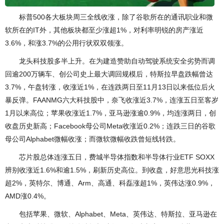
标普500各大板块周三全线收涨，除了谷歌所在的通讯职业和微
软所在的IT外，其他板块都至少涨超1%，对利率明锐的房产涨近
3.6%，和涨3.7%的公用行状双双领涨。
龙头科技股多半上升。在为建造赞助自动驾驶系统安全劣势而调
回逾200万辆车、创公司史上最大调回规模后，特斯拉早盘跌幅曾达
3.7%，午盘转涨，收涨近1%，在连跌两日至11月13日以来低位后火
暴反弹。FAANMG六大科技股中，奈飞收涨近3.7%，连涨五日至客岁
1月以来高位；苹果收涨近1.7%，亚马逊涨逾0.9%，均连涨两日，创
收盘历史新高；Facebook母公司Meta收涨近0.2%；连跌三日的谷歌
母公司Alphabet微幅收涨；而微软微幅收跌曾短线转跌。
芯片股总体连涨五日，费城半导体指数和半导体行业ETF SOXX
辨别收涨近1.6%和逾1.5%，刷新历史高位。到收盘，好意思光科技涨
超2%，英特尔、博通、Arm、高通、科磊涨超1%，英伟达涨0.9%，
AMD涨0.4%。
包括苹果、微软、Alphabet、Meta、英伟达、特斯拉、亚马逊在