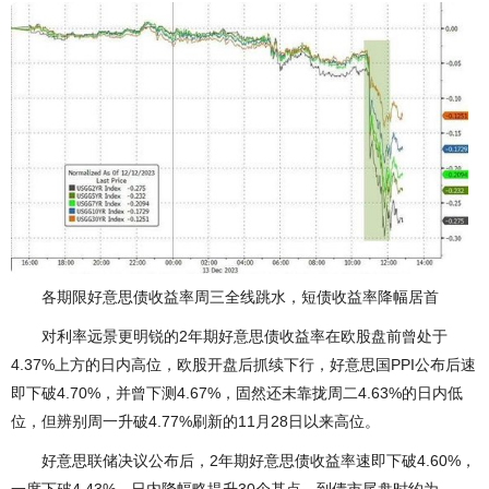
各期限好意思债收益率周三全线跳水，短债收益率降幅居首
对利率远景更明锐的2年期好意思债收益率在欧股盘前曾处于
4.37%上方的日内高位，欧股开盘后抓续下行，好意思国PPI公布后速
即下破4.70%，并曾下测4.67%，固然还未靠拢周二4.63%的日内低
位，但辨别周一升破4.77%刷新的11月28日以来高位。
好意思联储决议公布后，2年期好意思债收益率速即下破4.60%，