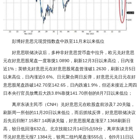
彭博好意思元现货指数盘中跌至11月末以来低位
好意思联储决议后，多种非好意思货币盘中拉升，欧元兑好意思
元在好意思股尾盘一度靠拢1.0890，刷新12月3日以来高位，日内涨
近1%；英镑兑好意思元在好意思股尾盘曾涨破1.2630，刷新12月5日
以来高位，日内涨近0.6%。日元聚合两日反弹，好意思元兑日元在好
意思股尾盘跌破142.70至142.65，日内跌逾1.9%，但还未接近上周四
日本央行官员放鹰后大跌3.8%靠拢141.70所创的8月7日以来低位；
离岸东谈主民币（CNH）兑好意思元在欧股盘前涉及7.20关隘，
刷新周一所创的11月20日以来低位，而后抓续反弹，好意思联储决议
后先后归附7.15和7.14两谈关隘，好意思股尾盘涨至7.1368刷新日
高，较日低回涨632点。北京技能12月14日5点59分，离岸东谈主民
币兑好意思元报7.1384元，较周二纽约尾盘涨555点， 创9月11日以