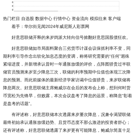
热门栏目 自选股 数据中心 行情中心 资金流向 模拟往来 客户端
着手：华尔街见闻2024年威尼斯人彩票网
好意思联储开释的来岁鸽派大转向信号掀翻好意思国股债狂欢。
好意思联储如市局面料聚合三劣货币计谋会议保抓利率不变，同
期利率引导作念出软化加息态度的变调，称将研究需要的“任何”迥殊
紧缩进度，并新增承认昔时一年通胀放缓的评价，点阵图骄贵过半联
储官员预测来岁至少降息三次，联储的利率预期中位值也体现三次降
息的预测。而此前媒体的最新经济学家访谒中位值骄贵，来岁联储将
降息两次。好意思联储主席鲍威尔在会后的发布会上称，想到何时货
币宽松为先锋早，但败露，本次会议盘考了降息的远景，称降息“彰着
是盘考的话题”。
有评述称，好意思联储本次透露来岁屡次降息，况兼令渴望联储
最终初始承认通胀放缓趋势、且货币态度不那么激进的投资者舒心；
还有评述称，好意思联储透露了来岁更有可能降息，鲍威尔简直十足