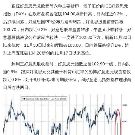
跟踪好意思元兑欧元等六种主要货币一篮子汇价的ICE好意思元
指数（DXY）在欧市盘初曾涨破104.00刷新日高，日内涨近0.2% ，
后抓续回落，好意思国PPI公布后速即转跌，好意思股盘前曾跌破
103.70，日内跌近0.2%，好意思股早盘曾转涨，午盘又小幅转涨，好
意思联储决议公布后应声转跌，一度跌至102.80下方，刷新11月30日
以来低位，11月30日以来初度跌破103.00，日内跌幅略提升1%，辨
别上周五涨破104.20所创的11月17日以来高位。
到周三好意思股收盘时，好意思元指数逗留102.90一线，日内跌
逾0.9%；跟踪好意思元兑其他十种货币汇率的彭博好意思元现货指数
跌近0.8%，处于8月9日以来同期段低位，和好意思元指数都在连涨两
日后连跌两日。