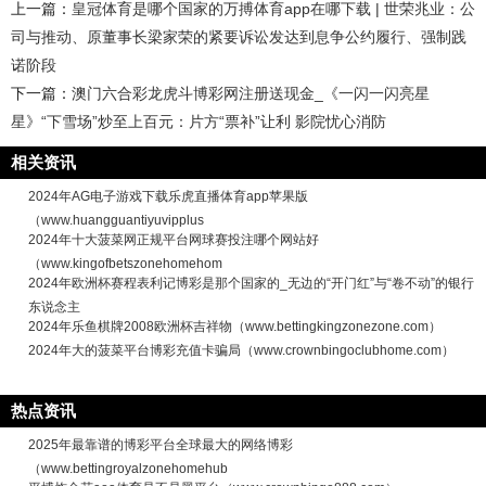
上一篇：
皇冠体育是哪个国家的万搏体育app在哪下载 | 世荣兆业：公
司与推动、原董事长梁家荣的紧要诉讼发达到息争公约履行、强制践
诺阶段
下一篇：
澳门六合彩龙虎斗博彩网注册送现金_《一闪一闪亮星
星》“下雪场”炒至上百元：片方“票补”让利 影院忧心消防
相关资讯
2024年AG电子游戏下载乐虎直播体育app苹果版
（www.huangguantiyuvipplus
2024年十大菠菜网正规平台网球赛投注哪个网站好
（www.kingofbetszonehomehom
2024年欧洲杯赛程表利记博彩是那个国家的_无边的“开门红”与“卷不动”的银行
东说念主
2024年乐鱼棋牌2008欧洲杯吉祥物（www.bettingkingzonezone.com）
2024年大的菠菜平台博彩充值卡骗局（www.crownbingoclubhome.com）
热点资讯
2025年最靠谱的博彩平台全球最大的网络博彩
（www.bettingroyalzonehomehub