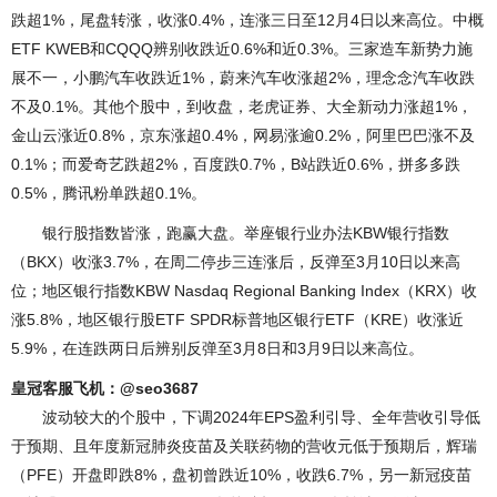
跌超1%，尾盘转涨，收涨0.4%，连涨三日至12月4日以来高位。中概
ETF KWEB和CQQQ辨别收跌近0.6%和近0.3%。三家造车新势力施
展不一，小鹏汽车收跌近1%，蔚来汽车收涨超2%，理念念汽车收跌
不及0.1%。其他个股中，到收盘，老虎证券、大全新动力涨超1%，
金山云涨近0.8%，京东涨超0.4%，网易涨逾0.2%，阿里巴巴涨不及
0.1%；而爱奇艺跌超2%，百度跌0.7%，B站跌近0.6%，拼多多跌
0.5%，腾讯粉单跌超0.1%。
银行股指数皆涨，跑赢大盘。举座银行业办法KBW银行指数
（BKX）收涨3.7%，在周二停步三连涨后，反弹至3月10日以来高
位；地区银行指数KBW Nasdaq Regional Banking Index（KRX）收
涨5.8%，地区银行股ETF SPDR标普地区银行ETF（KRE）收涨近
5.9%，在连跌两日后辨别反弹至3月8日和3月9日以来高位。
皇冠客服飞机：@seo3687
波动较大的个股中，下调2024年EPS盈利引导、全年营收引导低
于预期、且年度新冠肺炎疫苗及关联药物的营收元低于预期后，辉瑞
（PFE）开盘即跌8%，盘初曾跌近10%，收跌6.7%，另一新冠疫苗