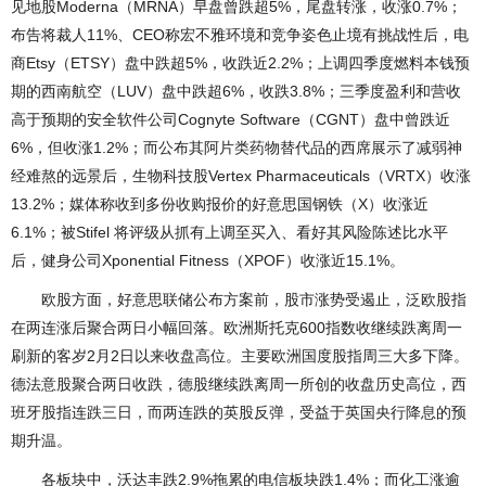
见地股Moderna（MRNA）早盘曾跌超5%，尾盘转涨，收涨0.7%；
布告将裁人11%、CEO称宏不雅环境和竞争姿色止境有挑战性后，电
商Etsy（ETSY）盘中跌超5%，收跌近2.2%；上调四季度燃料本钱预
期的西南航空（LUV）盘中跌超6%，收跌3.8%；三季度盈利和营收
高于预期的安全软件公司Cognyte Software（CGNT）盘中曾跌近
6%，但收涨1.2%；而公布其阿片类药物替代品的西席展示了减弱神
经难熬的远景后，生物科技股Vertex Pharmaceuticals（VRTX）收涨
13.2%；媒体称收到多份收购报价的好意思国钢铁（X）收涨近
6.1%；被Stifel 将评级从抓有上调至买入、看好其风险陈述比水平
后，健身公司Xponential Fitness（XPOF）收涨近15.1%。
欧股方面，好意思联储公布方案前，股市涨势受遏止，泛欧股指
在两连涨后聚合两日小幅回落。欧洲斯托克600指数收继续跌离周一
刷新的客岁2月2日以来收盘高位。主要欧洲国度股指周三大多下降。
德法意股聚合两日收跌，德股继续跌离周一所创的收盘历史高位，西
班牙股指连跌三日，而两连跌的英股反弹，受益于英国央行降息的预
期升温。
各板块中，沃达丰跌2.9%拖累的电信板块跌1.4%；而化工涨逾