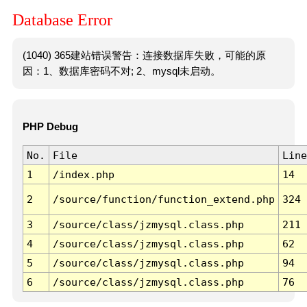
Database Error
(1040) 365建站错误警告：连接数据库失败，可能的原
因：1、数据库密码不对; 2、mysql未启动。
PHP Debug
No.
File
Line
1
/index.php
14
2
/source/function/function_extend.php
324
3
/source/class/jzmysql.class.php
211
4
/source/class/jzmysql.class.php
62
5
/source/class/jzmysql.class.php
94
6
/source/class/jzmysql.class.php
76