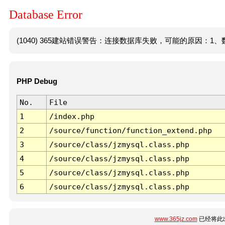
Database Error
(1040) 365建站错误警告：连接数据库失败，可能的原因：1、数
PHP Debug
No.
File
1
/index.php
2
/source/function/function_extend.php
3
/source/class/jzmysql.class.php
4
/source/class/jzmysql.class.php
5
/source/class/jzmysql.class.php
6
/source/class/jzmysql.class.php
www.365jz.com
已经将此