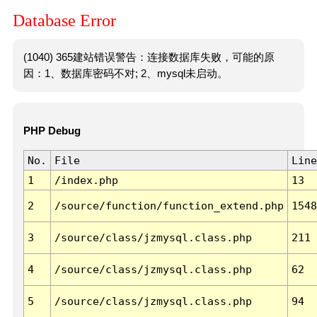
Database Error
(1040) 365建站错误警告：连接数据库失败，可能的原
因：1、数据库密码不对; 2、mysql未启动。
PHP Debug
No.
File
Line
1
/index.php
13
2
/source/function/function_extend.php
1548
3
/source/class/jzmysql.class.php
211
4
/source/class/jzmysql.class.php
62
5
/source/class/jzmysql.class.php
94