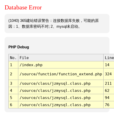
Database Error
(1040) 365建站错误警告：连接数据库失败，可能的原
因：1、数据库密码不对; 2、mysql未启动。
PHP Debug
No.
File
Line
1
/index.php
14
2
/source/function/function_extend.php
324
3
/source/class/jzmysql.class.php
211
4
/source/class/jzmysql.class.php
62
5
/source/class/jzmysql.class.php
94
6
/source/class/jzmysql.class.php
76