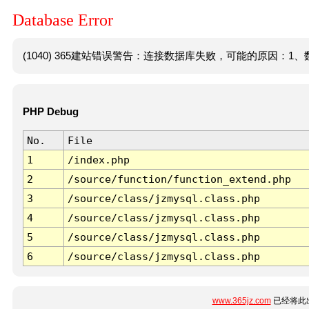
Database Error
(1040) 365建站错误警告：连接数据库失败，可能的原因：1、数
PHP Debug
No.
File
1
/index.php
2
/source/function/function_extend.php
3
/source/class/jzmysql.class.php
4
/source/class/jzmysql.class.php
5
/source/class/jzmysql.class.php
6
/source/class/jzmysql.class.php
www.365jz.com
已经将此