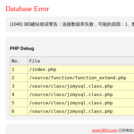
Database Error
(1040) 365建站错误警告：连接数据库失败，可能的原因：1、数
PHP Debug
No.
File
1
/index.php
2
/source/function/function_extend.php
3
/source/class/jzmysql.class.php
4
/source/class/jzmysql.class.php
5
/source/class/jzmysql.class.php
6
/source/class/jzmysql.class.php
www.365jz.com
已经将此